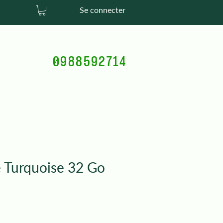
Se connecter
0988592714
e Turquoise 32 Go